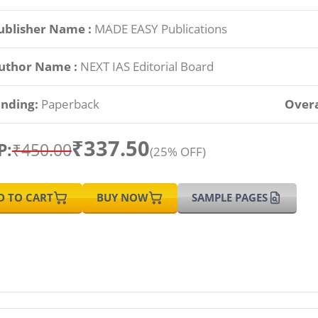
ublisher Name :
MADE EASY Publications
uthor Name :
NEXT IAS Editorial Board
inding:
Paperback
Overa
₹337.50
P:
₹450.00
(25% OFF)
D TO CART
BUY NOW
SAMPLE PAGES