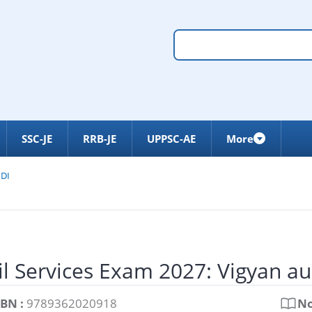
SSC-JE
RRB-JE
UPPSC-AE
More
NDI
il Services Exam 2027: Vigyan au
SBN :
9789362020918
No