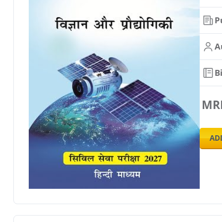
P
A
B
MR
AD