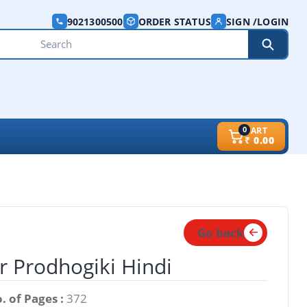
9021300500
ORDER STATUS
SIGN /LOGIN
0
CART
₹
0.00
Go back
r Prodhogiki Hindi
. of Pages :
372