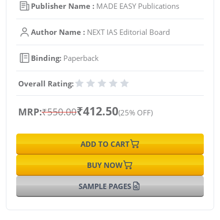
Publisher Name :
MADE EASY Publications
Author Name :
NEXT IAS Editorial Board
Binding:
Paperback
Overall Rating:
₹412.50
MRP:
₹550.00
(25% OFF)
ADD TO CART
BUY NOW
SAMPLE PAGES