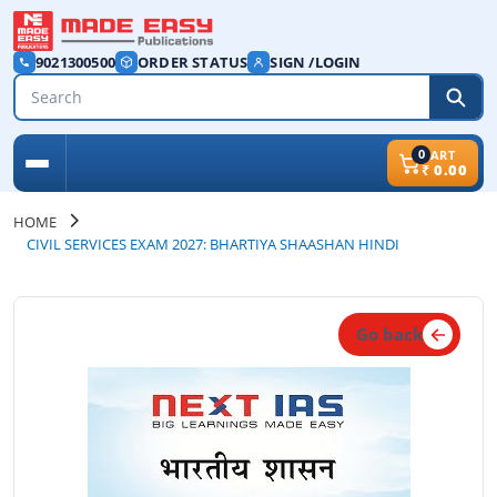
9021300500
ORDER STATUS
SIGN /LOGIN
0
CART
₹
0.00
HOME
CIVIL SERVICES EXAM 2027: BHARTIYA SHAASHAN HINDI
Go back