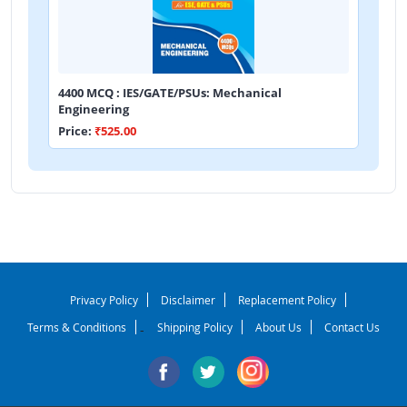
4400 MCQ : IES/GATE/PSUs: Mechanical
Engineering
Price:
₹525.00
Privacy Policy
Disclaimer
Replacement Policy
Terms & Conditions
Shipping Policy
About Us
Contact Us
-