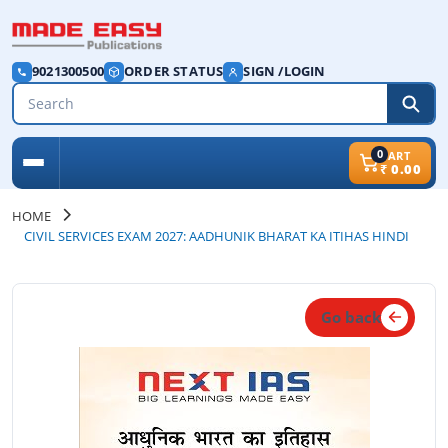
9021300500
ORDER STATUS
SIGN /LOGIN
0
CART
₹
0.00
HOME
CIVIL SERVICES EXAM 2027: AADHUNIK BHARAT KA ITIHAS HINDI
Go back