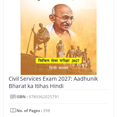
Civil Services Exam 2027: Aadhunik
Bharat ka Itihas Hindi
ISBN :
9789362025791
No. of Pages :
398