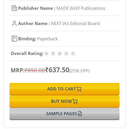
Publisher Name :
MADE EASY Publications
Author Name :
NEXT IAS Editorial Board
Binding:
Paperback
Overall Rating:
₹637.50
MRP:
₹850.00
(25% OFF)
ADD TO CART
BUY NOW
SAMPLE PAGES