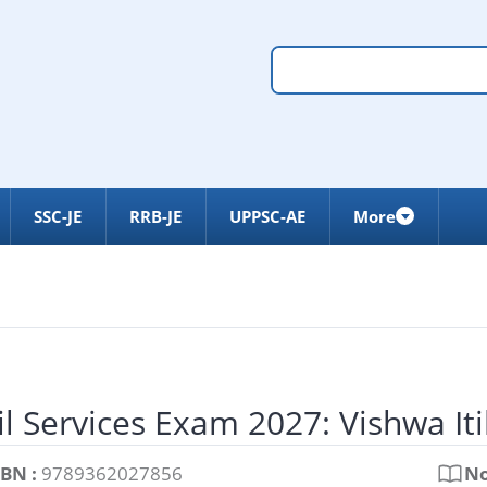
SSC-JE
RRB-JE
UPPSC-AE
More
il Services Exam 2027: Vishwa It
SBN :
9789362027856
No