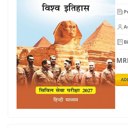
P
A
B
MR
AD