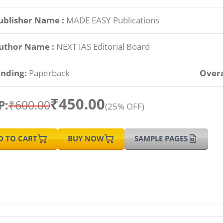
ublisher Name :
MADE EASY Publications
uthor Name :
NEXT IAS Editorial Board
inding:
Paperback
Overa
₹450.00
P:
₹600.00
(25% OFF)
D TO CART
BUY NOW
SAMPLE PAGES