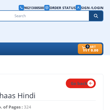
9021300500
ORDER STATUS
SIGN /LOGIN
0
CART
₹
0.00
Go back
ihaas Hindi
. of Pages :
324