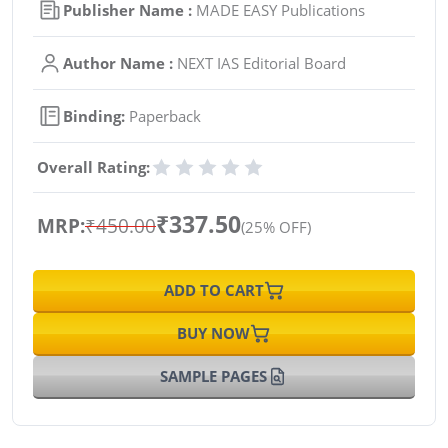
Publisher Name :
MADE EASY Publications
Author Name :
NEXT IAS Editorial Board
Binding:
Paperback
Overall Rating:
₹337.50
MRP:
₹450.00
(25% OFF)
ADD TO CART
BUY NOW
SAMPLE PAGES