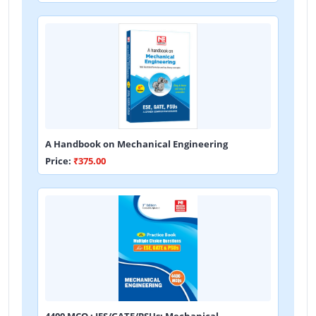
A Handbook on Mechanical Engineering
Price:
₹375.00
4400 MCQ : IES/GATE/PSUs: Mechanical