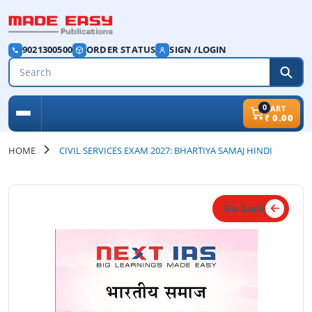
9021300500
ORDER STATUS
SIGN /LOGIN
0
CART
₹
0.00
HOME
CIVIL SERVICES EXAM 2027: BHARTIYA SAMAJ HINDI
Go back