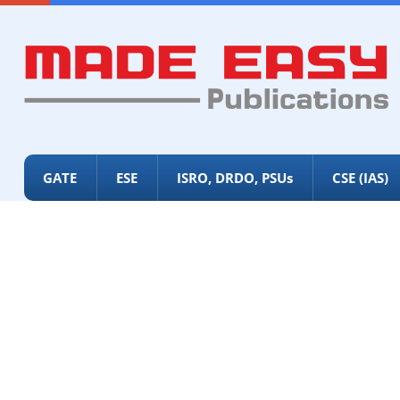
GATE
ESE
ISRO, DRDO, PSUs
CSE (IAS)